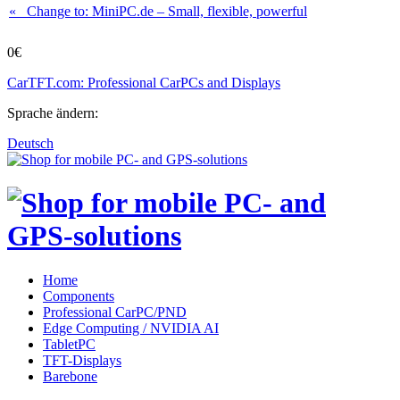
« Change to: MiniPC.de
– Small, flexible, powerful
0€
CarTFT.com: Professional CarPCs and Displays
Sprache ändern:
Deutsch
Home
Components
Professional CarPC/PND
Edge Computing / NVIDIA AI
TabletPC
TFT-Displays
Barebone