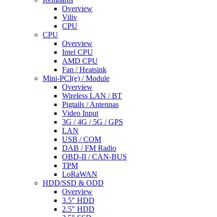
Overview
Viliv
CPU
CPU
Overview
Intel CPU
AMD CPU
Fan / Heatsink
Mini-PCI(e) / Module
Overview
Wireless LAN / BT
Pigtails / Antennas
Video Input
3G / 4G / 5G / GPS
LAN
USB / COM
DAB / FM Radio
OBD-II / CAN-BUS
TPM
LoRaWAN
HDD/SSD & ODD
Overview
3.5" HDD
2.5" HDD