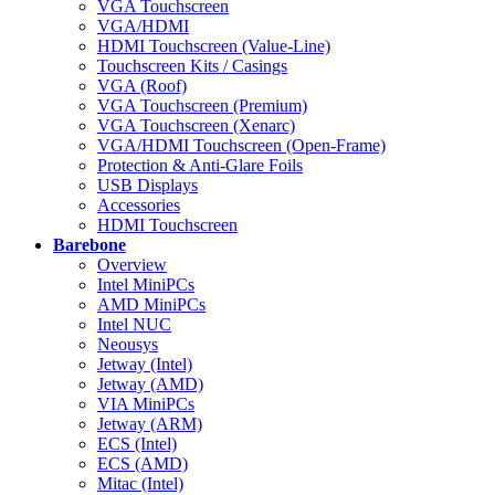
VGA Touchscreen
VGA/HDMI
HDMI Touchscreen (Value-Line)
Touchscreen Kits / Casings
VGA (Roof)
VGA Touchscreen (Premium)
VGA Touchscreen (Xenarc)
VGA/HDMI Touchscreen (Open-Frame)
Protection & Anti-Glare Foils
USB Displays
Accessories
HDMI Touchscreen
Barebone
Overview
Intel MiniPCs
AMD MiniPCs
Intel NUC
Neousys
Jetway (Intel)
Jetway (AMD)
VIA MiniPCs
Jetway (ARM)
ECS (Intel)
ECS (AMD)
Mitac (Intel)