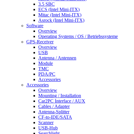
3.5 SBC
ECS (Intel Mini-ITX)
Mitac (Intel Mini-ITX)
Asrock (Intel Mini-ITX)
Software
Overview
Operating Systems / OS / Betriebssysteme
GPS-Receiver
Overview
USB
Antenna / Antennen
Module
TMC
PDA/PC
Accessories
Accessories
Overview
Mounting / Installation
Car2PC Interface / AUX
Cables / Adapter
Antenna-Splitter
CF-to-IDE/SATA
Scanner
USB-Hub
Searchlight