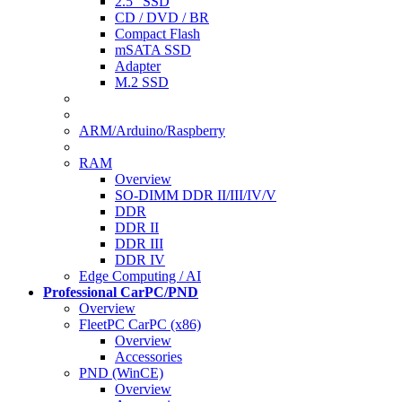
2.5" SSD
CD / DVD / BR
Compact Flash
mSATA SSD
Adapter
M.2 SSD
ARM/Arduino/Raspberry
RAM
Overview
SO-DIMM DDR II/III/IV/V
DDR
DDR II
DDR III
DDR IV
Edge Computing / AI
Professional CarPC/PND
Overview
FleetPC CarPC (x86)
Overview
Accessories
PND (WinCE)
Overview