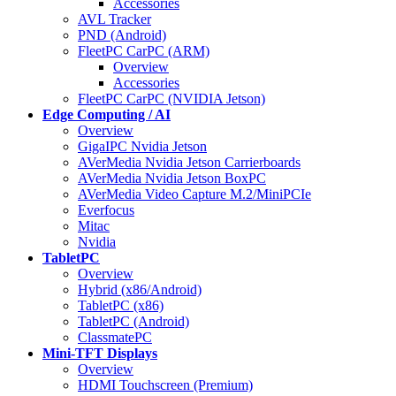
Accessories
AVL Tracker
PND (Android)
FleetPC CarPC (ARM)
Overview
Accessories
FleetPC CarPC (NVIDIA Jetson)
Edge Computing / AI
Overview
GigaIPC Nvidia Jetson
AVerMedia Nvidia Jetson Carrierboards
AVerMedia Nvidia Jetson BoxPC
AVerMedia Video Capture M.2/MiniPCIe
Everfocus
Mitac
Nvidia
TabletPC
Overview
Hybrid (x86/Android)
TabletPC (x86)
TabletPC (Android)
ClassmatePC
Mini-TFT Displays
Overview
HDMI Touchscreen (Premium)