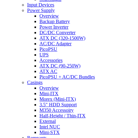
Input Devices
Power Supply
Overview
Backup Battery
Power Inverter
DC/DC Converter
ATX DC (320-1500W)
AC/DC Adapter
PicoPSU
UPS
Accessories
ATX DC (90-250W)
ATX AC
PicoPSU + AC/DC Bundles
Casings
Overview
Mini-ITX
Morex (Mini-ITX)
3.5" HDD Support
M350 Accessoiry
Half-Height / Thin-ITX
External
Intel NUC
Mini-STX
Remnants