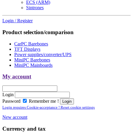
ECS (ARM)
Sintrones
Login / Register
Product selection/comparison
CarPC Barebones
TFT Displays
Power supplies/converter/UPS
MiniPC Barebones
MiniPC Mainboards
My account
Login
Password
Remember me !
Login requires Cookie-acceptance ! Reset cookie settings
New account
Currency and tax